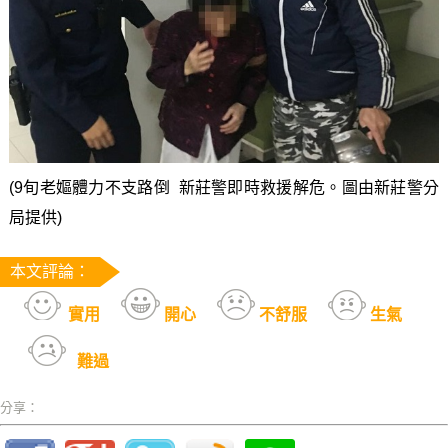
(9旬老嫗體力不支路倒 新莊警即時救援解危。圖由新莊警分
局提供)
本文評論：
實用
開心
不舒服
生氣
難過
分享：