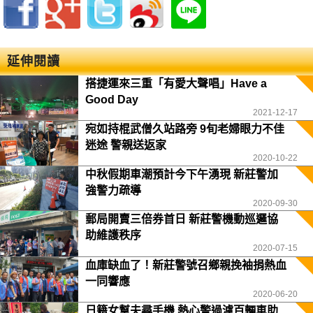
延伸閱讀
搭捷運來三重「有愛大聲唱」Have a
Good Day
2021-12-17
宛如持棍武僧久站路旁 9旬老婦眼力不佳
迷途 警親送返家
2020-10-22
中秋假期車潮預計今下午湧現 新莊警加
強警力疏導
2020-09-30
郵局開賣三倍券首日 新莊警機動巡邏協
助維護秩序
2020-07-15
血庫缺血了！新莊警號召鄉親挽袖捐熱血
一同響應
2020-06-20
日籍女幫夫尋手機 熱心警過濾百輛車助