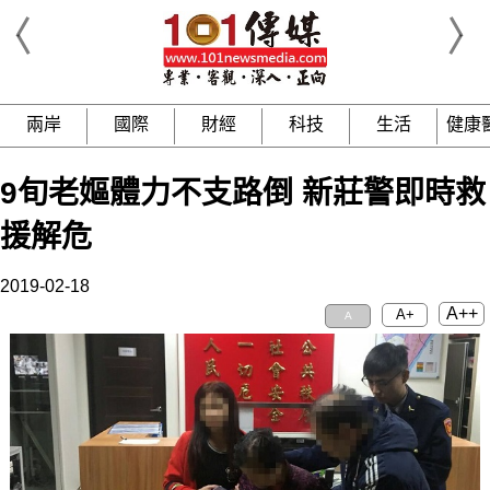
兩岸
國際
財經
科技
生活
健康
9旬老嫗體力不支路倒 新莊警即時救
援解危
2019-02-18
A++
A+
A