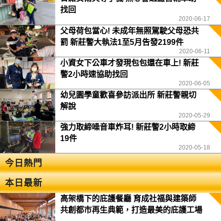
找回
2020-06-17
父母荷包當心! 未成年無照駕駛父母恐共
罰 新莊警大執法1至5月告發2199件
2020-06-11
小資女下公車才發現包包還在車上! 新莊
警2小時速協助找回
2020-06-05
幼兒園學童歡喜參訪派出所 新莊警親切
解說
2020-05-29
強力取締噪音車炸耳! 新莊警2小時取締
19件
2020-05-18
今日熱門
本日最新
高架橋下的庇護餐廳 育成社福與建築師
共創都市再生典範，打造最美的庇護工場