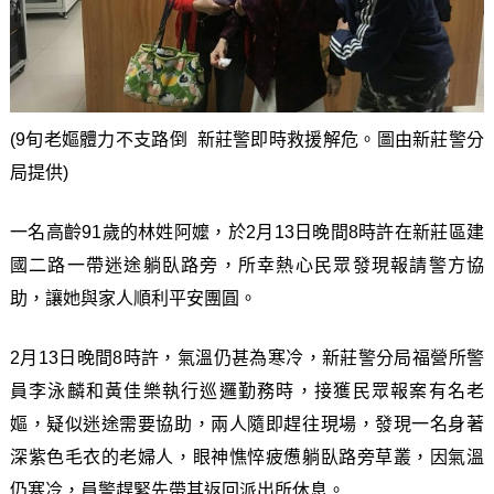
(9旬老嫗體力不支路倒 新莊警即時救援解危。圖由新莊警分
局提供)
一名高齡91歲的林姓阿嬤，於2月13日晚間8時許在新莊區建
國二路一帶迷途躺臥路旁，所幸熱心民眾發現報請警方協
助，讓她與家人順利平安團圓。
2月13日晚間8時許，氣溫仍甚為寒冷，新莊警分局福營所警
員李泳麟和黃佳樂執行巡邏勤務時，接獲民眾報案有名老
嫗，疑似迷途需要協助，兩人隨即趕往現場，發現一名身著
深紫色毛衣的老婦人，眼神憔悴疲憊躺臥路旁草叢，因氣溫
仍寒冷，員警趕緊先帶其返回派出所休息。