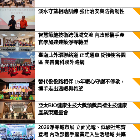
淡水守望相助訓練 強化治安與防衛韌性
智慧節能技術跨領域交流 內政部攜手產
官學加速建築淨零轉型
臺南北外環聯絡道 正式通車 銜接樹谷園
區 完善南科聯外路網
替代役役路相伴 15年暖心守護不停歇，
攜手走出溫暖與希望
亞太BIO健康生技大獎頒獎典禮生技健康
產業榮耀盛會
2026淨零城市展 立面光電、低碳社宅齊
登場 內政部攜手產業走入生活場域 共築