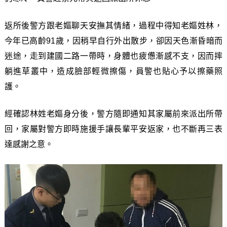
返所後警方跟老嫗聊天安撫其情緒，過程中得知老嫗姓林，
今年已高齡91歲，因稍早自行外出散步，卻因天色漸昏暗而
迷途，走到建國二路一帶時，身體也疲憊漸感不支，因而摔
躺進草叢中，造成臉部輕微擦傷，員警也貼心予以擦藥照
護。
經確認林姓老嫗身分後，警方隨即通知其家屬前來派出所帶
回，家屬對警方即時施援手讓長輩平安返家，也不斷再三表
達感謝之意。