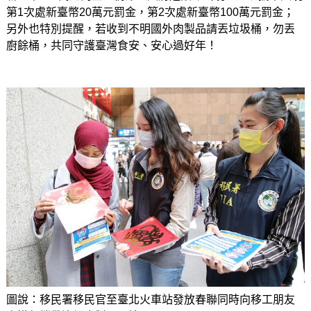
第1次處新臺幣20萬元罰金，第2次處新臺幣100萬元罰金；
另外也特別提醒，若收到不明國外肉製品請丟垃圾桶，勿丟
廚餘桶，共同守護臺灣食安、安心過好年！
圖說：移民署移民官至臺北火車站發放春聯同時向移工朋友