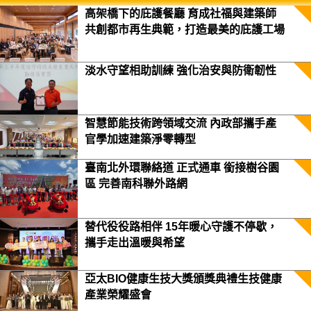
高架橋下的庇護餐廳 育成社福與建築師
共創都市再生典範，打造最美的庇護工場
淡水守望相助訓練 強化治安與防衛韌性
智慧節能技術跨領域交流 內政部攜手產
官學加速建築淨零轉型
臺南北外環聯絡道 正式通車 銜接樹谷園
區 完善南科聯外路網
替代役役路相伴 15年暖心守護不停歇，
攜手走出溫暖與希望
亞太BIO健康生技大獎頒獎典禮生技健康
產業榮耀盛會