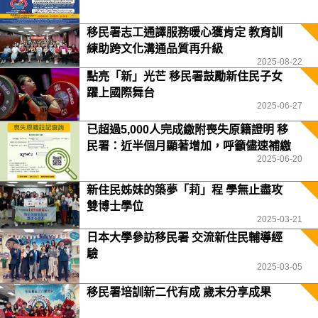
移民署志工通譯服務暖心獲肯定 教育訓
練助跨文化溝通品質再升級
2025-08-22
點亮「新」光芒 移民署鼓勵新住民子女
躍上國際舞台
2025-06-27
已超過5,000人完成繳附喪失原籍證明 移
民署：近半個月顯著增加，呼籲儘速補繳
2025-06-20
或反映困難
新住民姊妹的築夢「莉」程 學無止盡攻
雙博士學位
2025-03-21
日本大學參訪移民署 交流新住民輔導經
驗
2025-03-05
移民署培訓新二代有成 歲末分享成果