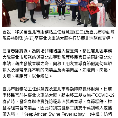
圖說：移民署臺北市服務站主任蘇慧雯(左二)及臺北市專勤隊
隊長林財榮(左五)至臺北火車站大廳進行防範非洲豬瘟宣導。
農曆春節將近，為防堵非洲豬瘟入侵臺灣，移民署北區事務
大隊臺北市服務站與臺北市專勤隊等移民官日前同赴臺北火
車站，藉由發放春聯之際，向移工朋友宣導春節假期勿違規
輸入及攜帶來路不明的肉製品及再製肉品，如臘肉、肉鬆、
火腿、香腸等，以免觸法。
臺北市服務站主任蘇慧雯及臺北市專勤隊隊長林財榮，日前
率移民官前往臺北火車站大廳，藉由移工朋友施打COVID-19
疫苗時，發送春聯也實施防範非洲豬瘟宣導，春節糕餅、禮
盒等經常含肉製品，因此特別提醒移工朋友千萬別輸入或攜
帶入境，「Keep African Swine Fever at bay!」(中譯：防堵