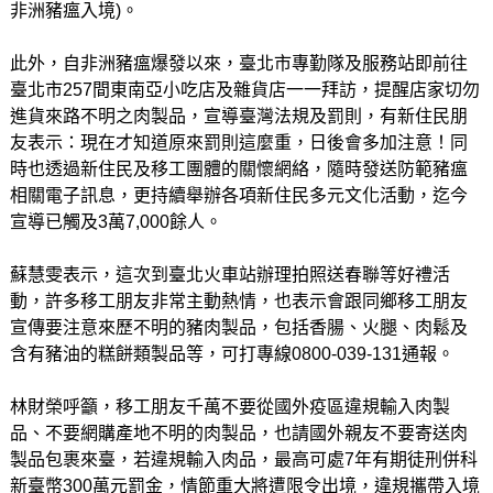
非洲豬瘟入境)。
此外，自非洲豬瘟爆發以來，臺北市專勤隊及服務站即前往
臺北市257間東南亞小吃店及雜貨店一一拜訪，提醒店家切勿
進貨來路不明之肉製品，宣導臺灣法規及罰則，有新住民朋
友表示：現在才知道原來罰則這麼重，日後會多加注意！同
時也透過新住民及移工團體的關懷網絡，隨時發送防範豬瘟
相關電子訊息，更持續舉辦各項新住民多元文化活動，迄今
宣導已觸及3萬7,000餘人。
蘇慧雯表示，這次到臺北火車站辦理拍照送春聯等好禮活
動，許多移工朋友非常主動熱情，也表示會跟同鄉移工朋友
宣傳要注意來歷不明的豬肉製品，包括香腸、火腿、肉鬆及
含有豬油的糕餅類製品等，可打專線0800-039-131通報。
林財榮呼籲，移工朋友千萬不要從國外疫區違規輸入肉製
品、不要網購產地不明的肉製品，也請國外親友不要寄送肉
製品包裹來臺，若違規輸入肉品，最高可處7年有期徒刑併科
新臺幣300萬元罰金，情節重大將遭限令出境，違規攜帶入境