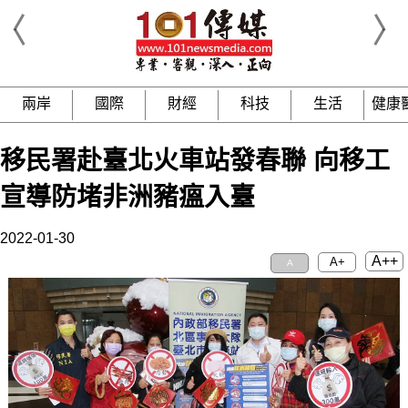
兩岸
國際
財經
科技
生活
健康
移民署赴臺北火車站發春聯 向移工
宣導防堵非洲豬瘟入臺
2022-01-30
A++
A+
A