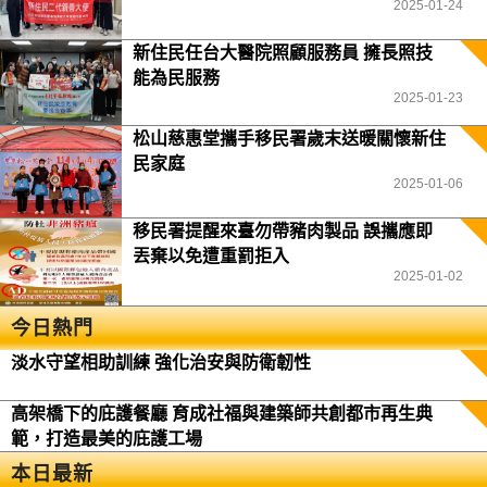
2025-01-24
新住民任台大醫院照顧服務員 擁長照技
能為民服務
2025-01-23
松山慈惠堂攜手移民署歲末送暖關懷新住
民家庭
2025-01-06
移民署提醒來臺勿帶豬肉製品 誤攜應即
丟棄以免遭重罰拒入
2025-01-02
今日熱門
淡水守望相助訓練 強化治安與防衛韌性
高架橋下的庇護餐廳 育成社福與建築師共創都市再生典
範，打造最美的庇護工場
本日最新