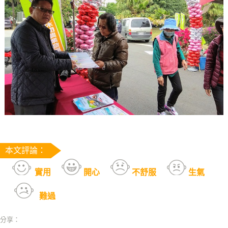
本文評論：
實用
開心
不舒服
生氣
難過
分享：