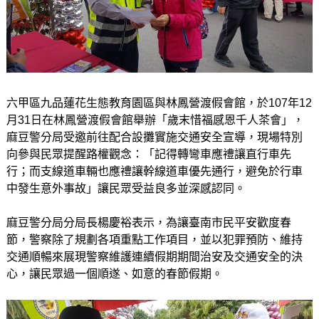
六甲區九品蓮花生態教育園區與林鳳營渡假會館，於107年12
月31日在林鳳營渡假會館舉辦「歲末惜福感恩千人茶會」，
麻豆警分局受邀前往配合設攤實施交通安全宣導，現場特別
向參與民眾提醒路權觀念：「記得轉彎車應禮讓直行車先
行；而支線道車輛也應禮讓幹線道車優先通行，避免於行車
中發生意外事故」讓民眾受益良多並深感認同。
麻豆警分局分局長楊慶裕表示，為讓臺南市民平安歡度春
節，警察除了規劃各項重點工作項目，並以犯罪預防、維持
交通順暢來展現警察維護連續假期期間治安及交通安全的決
心，讓民眾過一個順遂、如意的春節假期。