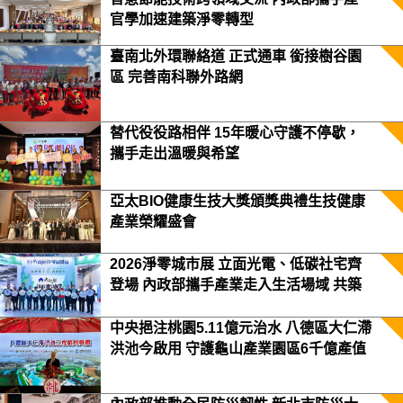
官學加速建築淨零轉型
臺南北外環聯絡道 正式通車 銜接樹谷園
區 完善南科聯外路網
替代役役路相伴 15年暖心守護不停歇，
攜手走出溫暖與希望
亞太BIO健康生技大獎頒獎典禮生技健康
產業榮耀盛會
2026淨零城市展 立面光電、低碳社宅齊
登場 內政部攜手產業走入生活場域 共築
2050淨零願景
中央挹注桃園5.11億元治水 八德區大仁滯
洪池今啟用 守護龜山產業園區6千億產值
保障3.5萬居民安全