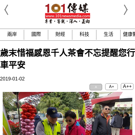
兩岸
國際
財經
科技
生活
健康
歲末惜福感恩千人茶會不忘提醒您行
車平安
2019-01-02
A++
A+
A