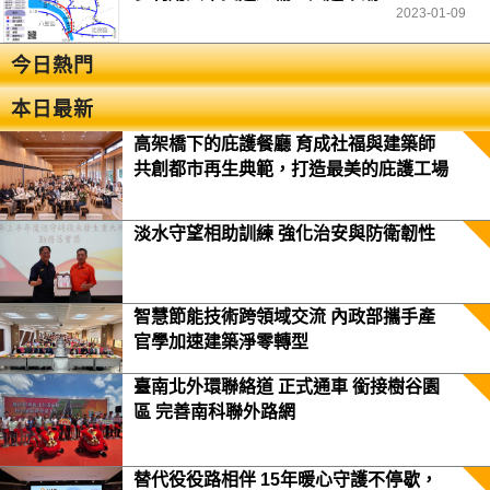
2023-01-09
今日熱門
本日最新
高架橋下的庇護餐廳 育成社福與建築師
共創都市再生典範，打造最美的庇護工場
淡水守望相助訓練 強化治安與防衛韌性
智慧節能技術跨領域交流 內政部攜手產
官學加速建築淨零轉型
臺南北外環聯絡道 正式通車 銜接樹谷園
區 完善南科聯外路網
替代役役路相伴 15年暖心守護不停歇，