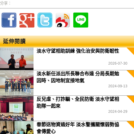
分享：
延伸閱讀
淡水守望相助訓練 強化治安與防衛韌性
2026-07-30
淡水新任派出所長聯合布達 分局長期勉
因時、因地制宜接地氣
2024-09-13
反兒虐、打詐騙、全民防衛 淡水守望相
助隊一起來
2024-04-29
春節送物資過好年 淡水警攜關懷弱勢協
會傳愛心