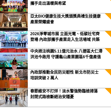
攜手走出溫暖與希望
亞太BIO健康生技大獎頒獎典禮生技健康
產業榮耀盛會
2026淨零城市展 立面光電、低碳社宅齊
登場 內政部攜手產業走入生活場域 共築
2050淨零願景
中央挹注桃園5.11億元治水 八德區大仁滯
洪池今啟用 守護龜山產業園區6千億產值
保障3.5萬居民安全
內政部推動全民防災韌性 新北市防災士
培訓突破 2 萬人
春節維安不打烊！淡水警強勢臨檢掃蕩
封閉式路檢斷絕治安隱憂