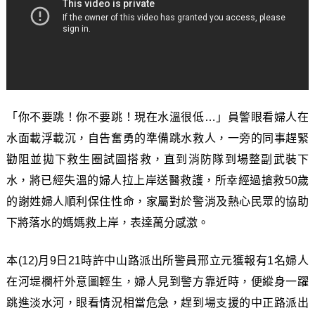
「你不要跳！你不要跳！現在水溫很低…」員警眼看婦人在
水面載浮載沉，自告奮勇的準備跳水救人，一旁的同事趕緊
勸阻並拋下救生圈試圖搭救，直到消防隊到場整副武裝下
水，將已經失溫的婦人拉上岸送醫救護，所幸經過搶救50歲
的謝姓婦人順利保住性命，家屬對於警消及熱心民眾的協助
下將落水的媽媽救上岸，表達萬分感激。
本(12)月9日21時許中山路派出所警員邢立元獲報有1名婦人
在河堤欄杆外意圖輕生，婦人見到警方靠近時，便縱身一躍
跳進淡水河，眼看情況相當危急，趕到場支援的中正路派出