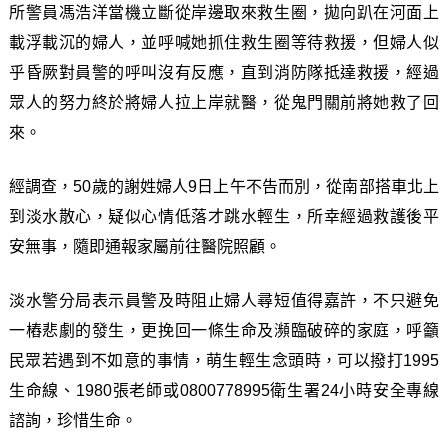
所警員馮浩洋當機立斷從岸邊取來救生圈，拋向趴在河面上
載浮載沉的婦人，並呼喊她抓住救生圈等待救援，但婦人似
乎昏厥對員警的呼叫沒有反應，直到消防隊抵達救援，經過
眾人的努力終於將婦人拉上岸就醫，從鬼門關前將她救了回
來。
經調查，50歲的謝姓婦人9日上午不告而別，從南部搭車北上
到淡水散心，疑似心情低落才跳水輕生，所幸經過救護後平
安無事，隨即通報家屬前往醫院照顧。
淡水警分局表示員警及時阻止婦人尋短值得嘉許，不只避免
一樁悲劇的發生，更挽回一條生命及瀕臨破碎的家庭，呼籲
民眾若遇到不如意的事情，萌生輕生念頭時，可以撥打1995
生命線、1980張老師或0800778995衛生署24小時安全專線
諮詢，珍惜生命。