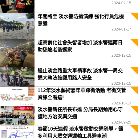
2024-02-15
年關將至 淡水警防搶演練 強化行員危機
意識
2024-01-17
超高齡化社會失智者增加 淡水警連兩日
助迷途老翁返家
2023-12-15
遏止淡金路重大車禍事故 淡水警一周交
通大執法維護用路人安全
2023-12-15
112年淡水藝術嘉年華踩街活動 老街交管
資訊全看這!
2023-10-13
淡水警新任所長布達 分局長期勉用心守
護地方治安與交通
2023-09-25
春節10天連假 淡水警啟動交通疏導，籲
多利用大眾交通運輸工具避車潮