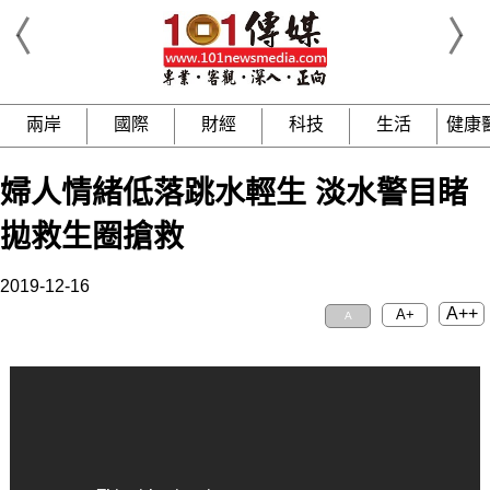
兩岸
國際
財經
科技
生活
健康
婦人情緒低落跳水輕生 淡水警目睹
拋救生圈搶救
2019-12-16
A++
A+
A