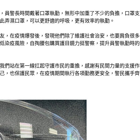
，員警長時間戴著口罩執勤，無形中加重了不少的負擔，口罩支
此弄濕口罩，可以更舒適的呼吸，更有效率的執勤。
友，在疫情爆發後，發現他們除了維護社會治安，也要肩負很多
低染疫風險，自掏腰包購買護目鏡力挺警察，提升員警執勤時的
我們站在第一線扛起守護市民的重擔，感謝有民間力量的支援作
己，也保護民眾，在疫情期間執行各項勤務更安全，警民攜手齊