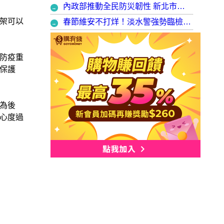
內政部推動全民防災韌性 新北市防災士培訓突破 2 萬人
架可以
春節維安不打烊！淡水警強勢臨檢掃蕩 封閉式路檢斷絕治安隱憂
防疫重
保護
為後
心度過