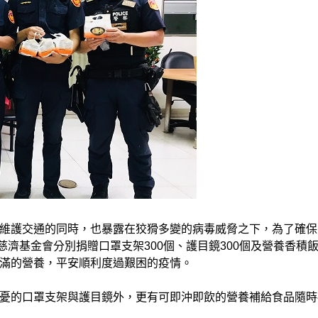
維護交通的同時，也暴露在狡猾多變的病毒威脅之下，為了確保
慈濟基金會分別捐贈口罩支架300個、護目鏡300個及營養香積
滿的營養，平安順利度過艱困的疫情。
憂的口罩支架與護目鏡外，更有可即沖即飲的營養補給食品隨時