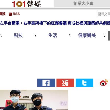
創業大小事
轉換
RSS
左手台積電，右手高架橋下的庇護餐廳 育成社福與建築師共創
科技
生活
健康醫美
\
\
\
\