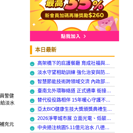
本日最新
高架橋下的庇護餐廳 育成社福與建築師共創都市再生典範，打造最美的庇護工場
淡水守望相助訓練 強化治安與防衛韌性
智慧節能技術跨領域交流 內政部攜手產官學加速建築淨零轉型
臺南北外環聯絡道 正式通車 銜接樹谷園區 完善南科聯外路網
員警健
替代役役路相伴 15年暖心守護不停歇，攜手走出溫暖與希望
飯給淡水
亞太BIO健康生技大獎頒獎典禮生技健康產業榮耀盛會
2026淨零城市展 立面光電、低碳社宅齊登場 內政部攜手產業走入生活場域 共築2050淨零願景
補充元
中央挹注桃園5.11億元治水 八德區大仁滯洪池今啟用 守護龜山產業園區6千億產值 保障3.5萬居民安全