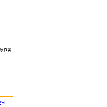
原作者
查賄制暴不停歇！士林地檢署訪視淡水警分局 嚴防AI深偽假訊息擾選舉