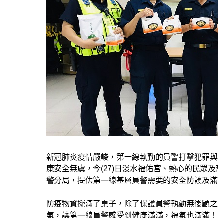
新冠肺炎疫情嚴峻，第一線執勤的員警打擊犯罪與
康安全無虞，今(27)日淡水福佑宮、熱心的民眾及
警分局，提供第一線基層員警需要的安全防護及滿
防疫物資擺滿了桌子，除了保護員警執勤無後顧之
氣，讓第一線員警感受到健康滿滿，福氣也滿滿！