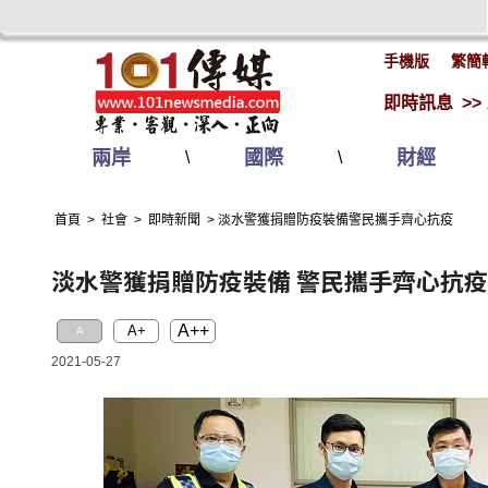
手機版
繁簡
即時訊息 >>
兩岸
國際
財經
\
\
首頁
>
社會
>
即時新聞
>
淡水警獲捐贈防疫裝備警民攜手齊心抗疫
淡水警獲捐贈防疫裝備 警民攜手齊心抗疫
A++
A+
A
2021-05-27