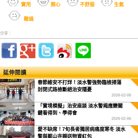
實用
開心
不舒服
生氣
難過
分享：
延伸閱讀
春節維安不打烊！淡水警強勢臨檢掃蕩
封閉式路檢斷絕治安隱憂
2026-02-06
「實境模擬」治安座談 淡水警揭應變關
鍵看得到、學得會
2026-02-06
愛不缺席！7旬長者獨居病痛度寒冬 淡水
警與鄞山寺親送物資紅包