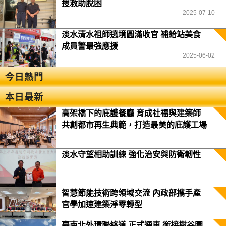
搜救助脫困
2025-07-10
淡水清水祖師遶境圓滿收官 補給站美食
成員警最強應援
2025-06-02
今日熱門
本日最新
高架橋下的庇護餐廳 育成社福與建築師
共創都市再生典範，打造最美的庇護工場
淡水守望相助訓練 強化治安與防衛韌性
智慧節能技術跨領域交流 內政部攜手產
官學加速建築淨零轉型
臺南北外環聯絡道 正式通車 銜接樹谷園