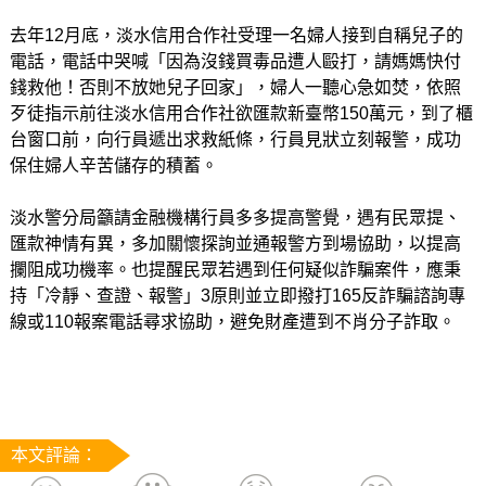
去年12月底，淡水信用合作社受理一名婦人接到自稱兒子的
電話，電話中哭喊「因為沒錢買毒品遭人毆打，請媽媽快付
錢救他！否則不放她兒子回家」，婦人一聽心急如焚，依照
歹徒指示前往淡水信用合作社欲匯款新臺幣150萬元，到了櫃
台窗口前，向行員遞出求救紙條，行員見狀立刻報警，成功
保住婦人辛苦儲存的積蓄。
淡水警分局籲請金融機構行員多多提高警覺，遇有民眾提、
匯款神情有異，多加關懷探詢並通報警方到場協助，以提高
攔阻成功機率。也提醒民眾若遇到任何疑似詐騙案件，應秉
持「冷靜、查證、報警」3原則並立即撥打165反詐騙諮詢專
線或110報案電話尋求協助，避免財產遭到不肖分子詐取。
本文評論：