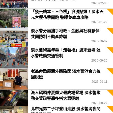
2026-02-03
「幾米繪本、三色櫻」浪漫點燈！淡水天
元宮櫻花季開跑 警曝免塞車攻略
2026-01-29
淡水警分局攜手地政、金融與社群夥伴
共同防制不動產詐騙
2025-10-09
淡水藝術嘉年華「走著橋」週末登場 淡
水警啟動交通管制
2025-09-25
老翁命懸屋簷外牆險墜 淡水警消合力拉
回脫險
2025-09-11
漁人碼頭仲夏煙火最終場登場 淡水警啟
動交管疏導籲多搭大眾運輸
2025-08-22
北市兄弟二子坪登山走散 淡水警消夜間