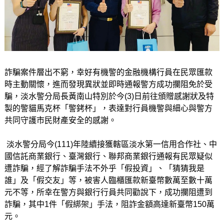
詐騙案件層出不窮，幸好有機警的金融機構行員在民眾匯款
時主動關懷，進而發現異狀並即時通報警方成功攔阻免於受
騙，淡水警分局長黃南山特別於今(3)日前往頒贈感謝狀及特
製的警貓馬克杯「警銬杯」，表達對行員機警與細心與警方
共同守護市民財產安全的感謝。
淡水警分局今(111)年陸續接獲轄區淡水第一信用合作社、中
國信託商業銀行、臺灣銀行、聯邦商業銀行通報有民眾疑似
遭詐騙，經了解詐騙手法不外乎「假投資」、「猜猜我是
誰」及「假交友」等，被害人臨櫃匯款新臺幣數萬至數十萬
元不等，所幸在警方與銀行行員共同勸說下，成功攔阻遭到
詐騙，其中1件「假綁架」手法，阻詐金額高達新臺幣150萬
元。