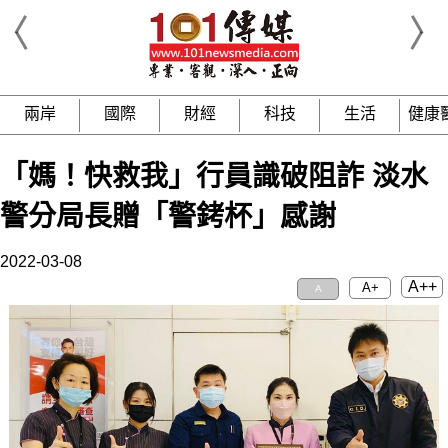
兩岸
國際
財經
科技
生活
健康
「媽！快救我」行員識破阻詐 淡水
警分局長贈「警銬杯」感謝
2022-03-08
A++
A+
A