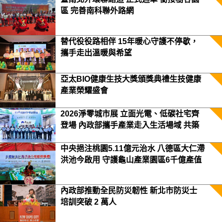
區 完善南科聯外路網
替代役役路相伴 15年暖心守護不停歇，
攜手走出溫暖與希望
亞太BIO健康生技大獎頒獎典禮生技健康
產業榮耀盛會
2026淨零城市展 立面光電、低碳社宅齊
登場 內政部攜手產業走入生活場域 共築
2050淨零願景
中央挹注桃園5.11億元治水 八德區大仁滯
洪池今啟用 守護龜山產業園區6千億產值
保障3.5萬居民安全
內政部推動全民防災韌性 新北市防災士
培訓突破 2 萬人