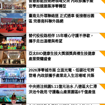
智慧節能技術跨領域交流 內政部攜手產
官學加速建築淨零轉型
臺南北外環聯絡道 正式通車 銜接樹谷園
區 完善南科聯外路網
替代役役路相伴 15年暖心守護不停歇，
攜手走出溫暖與希望
亞太BIO健康生技大獎頒獎典禮生技健康
產業榮耀盛會
2026淨零城市展 立面光電、低碳社宅齊
登場 內政部攜手產業走入生活場域 共築
2050淨零願景
中央挹注桃園5.11億元治水 八德區大仁滯
洪池今啟用 守護龜山產業園區6千億產值
保障3.5萬居民安全