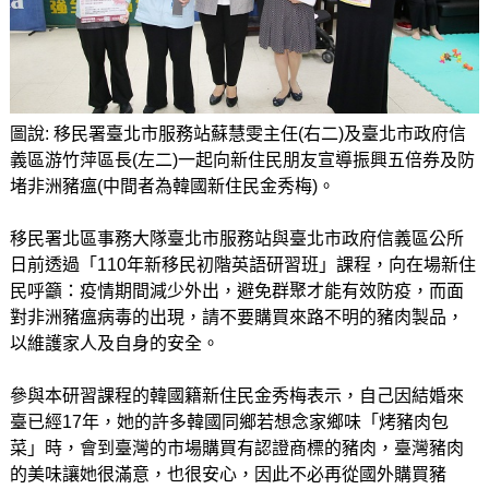
圖說: 移民署臺北市服務站蘇慧雯主任(右二)及臺北市政府信
義區游竹萍區長(左二)一起向新住民朋友宣導振興五倍券及防
堵非洲豬瘟(中間者為韓國新住民金秀梅)。
移民署北區事務大隊臺北市服務站與臺北市政府信義區公所
日前透過「110年新移民初階英語研習班」課程，向在場新住
民呼籲：疫情期間減少外出，避免群聚才能有效防疫，而面
對非洲豬瘟病毒的出現，請不要購買來路不明的豬肉製品，
以維護家人及自身的安全。
參與本研習課程的韓國籍新住民金秀梅表示，自己因結婚來
臺已經17年，她的許多韓國同鄉若想念家鄉味「烤豬肉包
菜」時，會到臺灣的市場購買有認證商標的豬肉，臺灣豬肉
的美味讓她很滿意，也很安心，因此不必再從國外購買豬