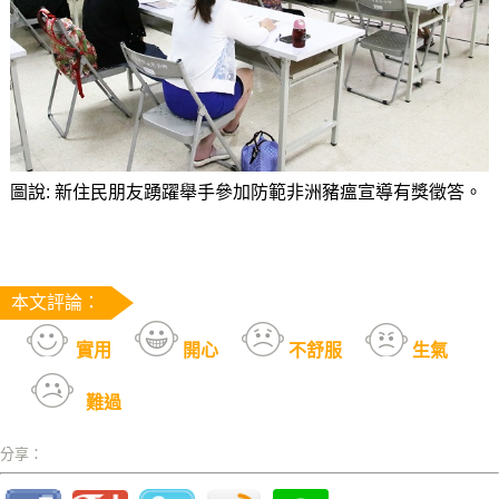
圖說: 新住民朋友踴躍舉手參加防範非洲豬瘟宣導有獎徵答。
本文評論：
實用
開心
不舒服
生氣
難過
分享：