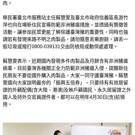
肉。
移民署臺北市服務站主任蘇慧雯及臺北市政府信義區長游竹
萍也向在場新住民宣導防範非洲豬瘟措施，並透過有獎徵答
活動，讓參加民眾更能了解保護臺灣豬的重要性，同時也強
調若有發現來路不明之肉製品，請勿隨意丟棄廚餘，請丟一
般垃圾或撥打0800-039131交由防檢局或動保處處理。
蘇慧雯表示，近期國內發現多件肉製品及月餅含有非洲豬瘟
病毒，目前臺灣各機關正全力防範非洲豬瘟入侵，提醒新住
民朋友不要從國外購入肉製品，大家一同守護臺灣豬。蘇慧
雯還向大家說明最夯的「振興五倍券」，只要持有有效居留
證的外籍配偶(含大陸、港澳)及無戶籍國民、永久居留證之外
國人及持外交官員證件者，都可以在明年4月30日(含)前領
用。