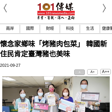
兩岸
國際
財經
科技
生活
健康
懷念家鄉味「烤豬肉包菜」 韓國新
住民肯定臺灣豬也美味
2021-09-27
A++
A+
A