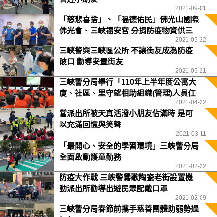
2021-09-01
「慈悲喜捨」、「福德佑民」佛光山國際
佛光會、三峽福安宮 分捐防疫物資供三
2021-05-22
峽警分局
三峽警與三峽區公所 不讓街友成為防疫
破口 勸導安置街友
2021-05-21
三峽警分局舉行「110年上半年度公寓大
廈、社區、里守望相助組織(管理)人員任
2021-04-22
務訓練」
當派出所被天真活潑小朋友佔滿時 是可
以充滿回憶與笑聲
2021-03-11
「最開心、安全的學習環境」三峽警分局
全面啟動護童勤務
2021-02-22
防疫大作戰 三峽警鶯歌陶瓷老街設置機
動派出所勸導出遊民眾配戴口罩
2021-02-09
三峽警分局春節前攜手慈善團體助弱勢過