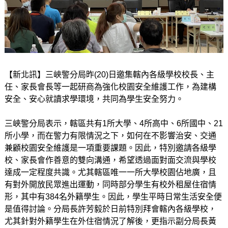
【新北訊】三峽警分局昨(20)日邀集轄內各級學校校長、主
任、家長會長等一起研商為強化校園安全維護工作，為建構
安全、安心就讀求學環境，共同為學生安全努力。
三峽警分局表示，轄區共有1所大學、4所高中、6所國中、21
所小學，而在警力有限情況之下，如何在不影響治安、交通
兼顧校園安全維護是一項重要課題。因此，特別邀請各級學
校、家長會作善意的雙向溝通，希望透過面對面交流與學校
達成一定程度共識。尤其轄區唯一一所大學校園佔地廣，且
有對外開放民眾進出運動，同時部分學生有校外租屋住宿情
形，其中有384名外籍學生。因此，學生平時日常生活安全便
是值得討論。分局長許芳毅於日前特別拜會轄內各級學校，
尤其針對外籍學生在外住宿情況了解後，更指示副分局長黃