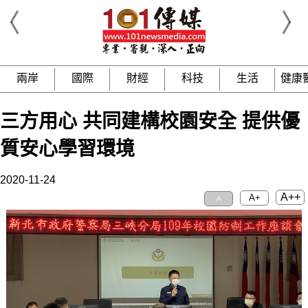
兩岸
國際
財經
科技
生活
健康
三方用心 共同建構校園安全 提供優
質安心學習環境
2020-11-24
A++
A+
A