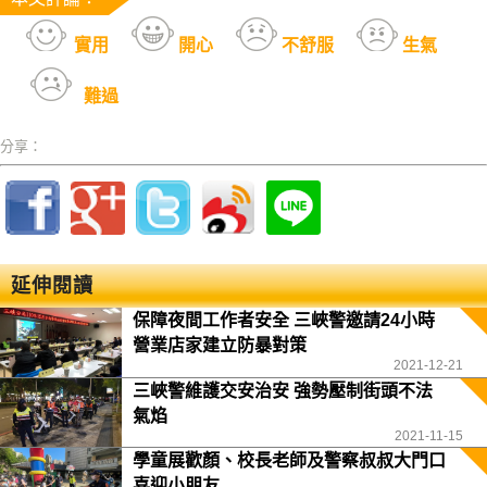
實用
開心
不舒服
生氣
難過
分享：
延伸閱讀
保障夜間工作者安全 三峽警邀請24小時
營業店家建立防暴對策
2021-12-21
三峽警維護交安治安 強勢壓制街頭不法
氣焰
2021-11-15
學童展歡顏、校長老師及警察叔叔大門口
喜迎小朋友