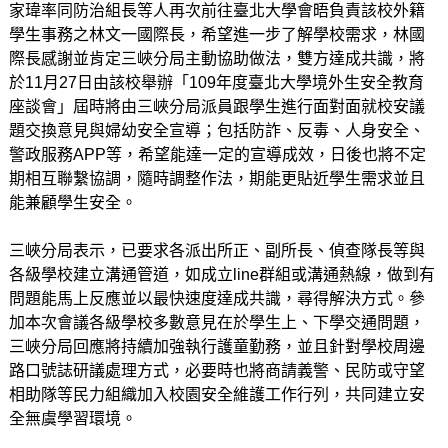
家瑋率同防治組長等人再次前往臺北大學會晤負責該校外籍
學生事務之林文一國際長，希望進一步了解學校需求，林國
際長感謝並肯定三峽分局主動協助做法，雙方達成共識，將
於11月27日由該校舉辦「109年度臺北大學境外生安全教育
座談會」屆時將由三峽分局派員跟學生進行面對面就校安議
題交換意見與婦幼安全宣導；包括防詐、反毒、人身安全、
警政服務APP等，希望能達一定的宣導成效，日後也將不定
期相互聯繫協調，隨時調整作法，期能更貼近學生需求並且
能兼顧學生安全。
三峽分局表示，已要求各派出所正、副所長、偵查隊長等與
各級學校建立溝通管道，如成立line群組或溝通熱線，做到有
問題能馬上反應並以最快速度達成共識，尋得解決方式。參
加本次會議各級學校多數意見在於學生上、下學交通問題，
三峽分局回應將持續加強執行護童勤務，並且針對學校周邊
路口號誌研議處理方式，必要時也將商請義警、民防或守望
相助隊等民力組織加入校園安全維護工作行列，共同建立安
全無虞學習環境。