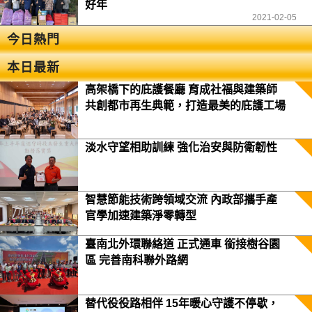
好年
2021-02-05
今日熱門
本日最新
高架橋下的庇護餐廳 育成社福與建築師
共創都市再生典範，打造最美的庇護工場
淡水守望相助訓練 強化治安與防衛韌性
智慧節能技術跨領域交流 內政部攜手產
官學加速建築淨零轉型
臺南北外環聯絡道 正式通車 銜接樹谷園
區 完善南科聯外路網
替代役役路相伴 15年暖心守護不停歇，