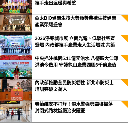
攜手走出溫暖與希望
亞太BIO健康生技大獎頒獎典禮生技健康
產業榮耀盛會
2026淨零城市展 立面光電、低碳社宅齊
登場 內政部攜手產業走入生活場域 共築
2050淨零願景
中央挹注桃園5.11億元治水 八德區大仁滯
洪池今啟用 守護龜山產業園區6千億產值
保障3.5萬居民安全
內政部推動全民防災韌性 新北市防災士
培訓突破 2 萬人
春節維安不打烊！淡水警強勢臨檢掃蕩
封閉式路檢斷絕治安隱憂