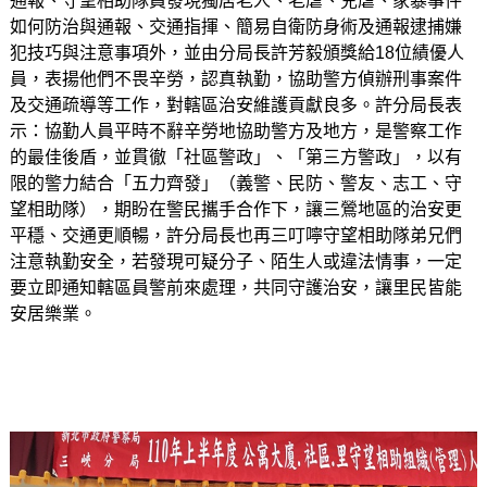
通報、守望相助隊員發現獨居老人、老虐、兒虐、家暴事件
如何防治與通報、交通指揮、簡易自衛防身術及通報逮捕嫌
犯技巧與注意事項外，並由分局長許芳毅頒獎給18位績優人
員，表揚他們不畏辛勞，認真執勤，協助警方偵辦刑事案件
及交通疏導等工作，對轄區治安維護貢獻良多。許分局長表
示：協勤人員平時不辭辛勞地協助警方及地方，是警察工作
的最佳後盾，並貫徹「社區警政」、「第三方警政」，以有
限的警力結合「五力齊發」（義警、民防、警友、志工、守
望相助隊），期盼在警民攜手合作下，讓三鶯地區的治安更
平穩、交通更順暢，許分局長也再三叮嚀守望相助隊弟兄們
注意執勤安全，若發現可疑分子、陌生人或違法情事，一定
要立即通知轄區員警前來處理，共同守護治安，讓里民皆能
安居樂業。