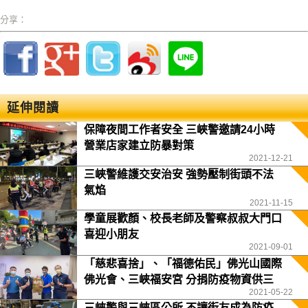
分享：
延伸閱讀
保障夜間工作者安全 三峽警邀請24小時
營業店家建立防暴對策
2021-12-21
三峽警維護交安治安 強勢壓制街頭不法
氣焰
2021-11-15
學童展歡顏、校長老師及警察叔叔大門口
喜迎小朋友
2021-09-01
「慈悲喜捨」、「福德佑民」佛光山國際
佛光會、三峽福安宮 分捐防疫物資供三
2021-05-22
峽警分局
三峽警與三峽區公所 不讓街友成為防疫