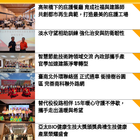
高架橋下的庇護餐廳 育成社福與建築師
共創都市再生典範，打造最美的庇護工場
淡水守望相助訓練 強化治安與防衛韌性
智慧節能技術跨領域交流 內政部攜手產
官學加速建築淨零轉型
臺南北外環聯絡道 正式通車 銜接樹谷園
區 完善南科聯外路網
替代役役路相伴 15年暖心守護不停歇，
攜手走出溫暖與希望
亞太BIO健康生技大獎頒獎典禮生技健康
產業榮耀盛會