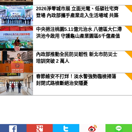
2026淨零城市展 立面光電、低碳社宅齊
登場 內政部攜手產業走入生活場域 共築
2050淨零願景
中央挹注桃園5.11億元治水 八德區大仁滯
洪池今啟用 守護龜山產業園區6千億產值
保障3.5萬居民安全
內政部推動全民防災韌性 新北市防災士
培訓突破 2 萬人
春節維安不打烊！淡水警強勢臨檢掃蕩
封閉式路檢斷絕治安隱憂