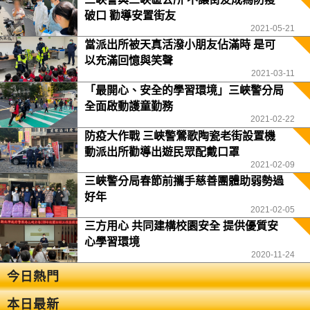
破口 勸導安置街友
2021-05-21
當派出所被天真活潑小朋友佔滿時 是可
以充滿回憶與笑聲
2021-03-11
「最開心、安全的學習環境」三峽警分局
全面啟動護童勤務
2021-02-22
防疫大作戰 三峽警鶯歌陶瓷老街設置機
動派出所勸導出遊民眾配戴口罩
2021-02-09
三峽警分局春節前攜手慈善團體助弱勢過
好年
2021-02-05
三方用心 共同建構校園安全 提供優質安
心學習環境
2020-11-24
今日熱門
本日最新