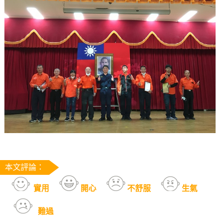
本文評論：
實用
開心
不舒服
生氣
難過