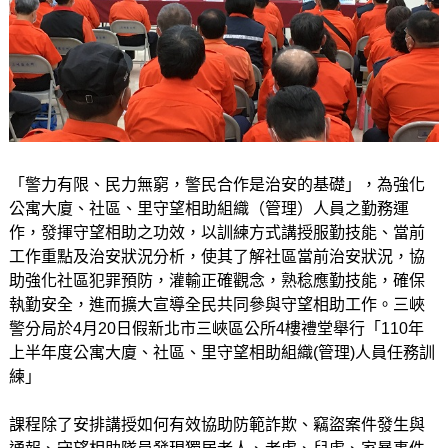
「警力有限、民力無窮，警民合作是治安的基礎」，為強化
公寓大廈、社區、里守望相助組織（管理）人員之勤務運
作，發揮守望相助之功效，以訓練方式講授服勤技能、當前
工作重點及治安狀況分析，使其了解社區當前治安狀況，協
助強化社區犯罪預防，灌輸正確觀念，熟稔應勤技能，確保
執勤安全，進而擴大宣導全民共同參與守望相助工作。三峽
警分局於4月20日假新北市三峽區公所4樓禮堂舉行「110年
上半年度公寓大廈、社區、里守望相助組織(管理)人員任務訓
練」
課程除了安排講授如何有效協助防範詐欺、竊盜案件發生與