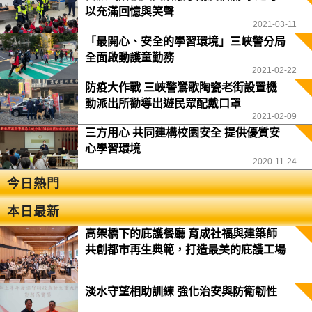
以充滿回憶與笑聲
2021-03-11
「最開心、安全的學習環境」三峽警分局
全面啟動護童勤務
2021-02-22
防疫大作戰 三峽警鶯歌陶瓷老街設置機
動派出所勸導出遊民眾配戴口罩
2021-02-09
三方用心 共同建構校園安全 提供優質安
心學習環境
2020-11-24
今日熱門
本日最新
高架橋下的庇護餐廳 育成社福與建築師
共創都市再生典範，打造最美的庇護工場
淡水守望相助訓練 強化治安與防衛韌性