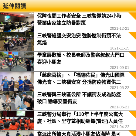
延伸閱讀
保障夜間工作者安全 三峽警邀請24小時
營業店家建立防暴對策
2021-12-21
三峽警維護交安治安 強勢壓制街頭不法
氣焰
2021-11-15
學童展歡顏、校長老師及警察叔叔大門口
喜迎小朋友
2021-09-01
「慈悲喜捨」、「福德佑民」佛光山國際
佛光會、三峽福安宮 分捐防疫物資供三
2021-05-22
峽警分局
三峽警與三峽區公所 不讓街友成為防疫
破口 勸導安置街友
2021-05-21
三峽警分局舉行「110年上半年度公寓大
廈、社區、里守望相助組織(管理)人員任
2021-04-22
務訓練」
當派出所被天真活潑小朋友佔滿時 是可