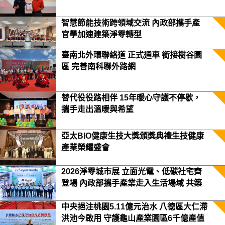
智慧節能技術跨領域交流 內政部攜手產
官學加速建築淨零轉型
臺南北外環聯絡道 正式通車 銜接樹谷園
區 完善南科聯外路網
替代役役路相伴 15年暖心守護不停歇，
攜手走出溫暖與希望
亞太BIO健康生技大獎頒獎典禮生技健康
產業榮耀盛會
2026淨零城市展 立面光電、低碳社宅齊
登場 內政部攜手產業走入生活場域 共築
2050淨零願景
中央挹注桃園5.11億元治水 八德區大仁滯
洪池今啟用 守護龜山產業園區6千億產值