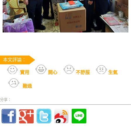
本文評論：
實用
開心
不舒服
生氣
難過
分享：