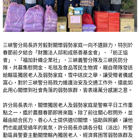
三峽警分局長許芳毅對關懷弱勢家庭一向不遺餘力，特別於
春節前夕結合「財團法人邱和成慈善基金會」、「紡正協
會」、「福加針織企業社」、三峽義警分隊及三峽民防分
隊，共募集慰問金、毛毯及食品等民生物資，親自帶隊發送
給轄區獨居老人及弱勢家庭，雪中送炭之舉，讓受贈者備感
窩心，對於三峽警分局戮力維護治安及交通工作外，還能如
此用心關懷到社會角落的弱勢族群，皆表達萬分感謝之意。
許分局長表示，關懷獨居老人及弱勢家庭是警察平日工作重
點之一，鑑於農曆春節即將來臨，除了前往關心慰問外，並
藉由結合民力、善心人士提供適切關懷、協助與照顧，讓他
們也能感受過年的氣氛，許分局長亦請各分駐（派出）所警
勤區員警要主動關懷轄內獨居老人、經濟貧困等弱勢族群及