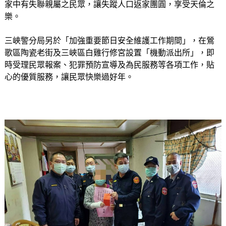
家中有失聯親屬之民眾，讓失蹤人口返家團圓，享受天倫之
樂。
三峽警分局另於「加強重要節日安全維護工作期間」，在鶯
歌區陶瓷老街及三峽區白雞行修宮設置「機動派出所」，即
時受理民眾報案、犯罪預防宣導及為民服務等各項工作，貼
心的優質服務，讓民眾快樂過好年。