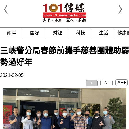
兩岸
國際
財經
科技
生活
健康
三峽警分局春節前攜手慈善團體助弱
勢過好年
2021-02-05
A++
A+
A