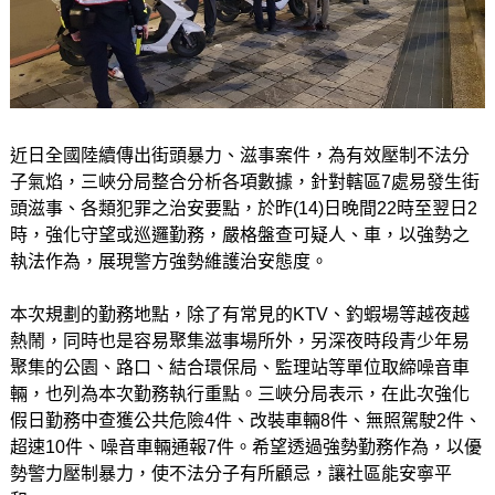
近日全國陸續傳出街頭暴力、滋事案件，為有效壓制不法分
子氣焰，三峽分局整合分析各項數據，針對轄區7處易發生街
頭滋事、各類犯罪之治安要點，於昨(14)日晚間22時至翌日2
時，強化守望或巡邏勤務，嚴格盤查可疑人、車，以強勢之
執法作為，展現警方強勢維護治安態度。
本次規劃的勤務地點，除了有常見的KTV、釣蝦場等越夜越
熱鬧，同時也是容易聚集滋事場所外，另深夜時段青少年易
聚集的公園、路口、結合環保局、監理站等單位取締噪音車
輛，也列為本次勤務執行重點。三峽分局表示，在此次強化
假日勤務中查獲公共危險4件、改裝車輛8件、無照駕駛2件、
超速10件、噪音車輛通報7件。希望透過強勢勤務作為，以優
勢警力壓制暴力，使不法分子有所顧忌，讓社區能安寧平