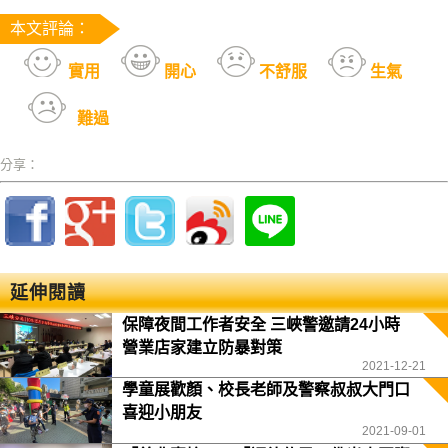
本文評論：
實用
開心
不舒服
生氣
難過
分享：
延伸閱讀
保障夜間工作者安全 三峽警邀請24小時
營業店家建立防暴對策
2021-12-21
學童展歡顏、校長老師及警察叔叔大門口
喜迎小朋友
2021-09-01