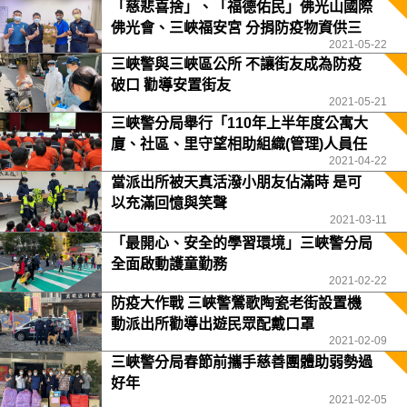
「慈悲喜捨」、「福德佑民」佛光山國際
佛光會、三峽福安宮 分捐防疫物資供三
2021-05-22
峽警分局
三峽警與三峽區公所 不讓街友成為防疫
破口 勸導安置街友
2021-05-21
三峽警分局舉行「110年上半年度公寓大
廈、社區、里守望相助組織(管理)人員任
2021-04-22
務訓練」
當派出所被天真活潑小朋友佔滿時 是可
以充滿回憶與笑聲
2021-03-11
「最開心、安全的學習環境」三峽警分局
全面啟動護童勤務
2021-02-22
防疫大作戰 三峽警鶯歌陶瓷老街設置機
動派出所勸導出遊民眾配戴口罩
2021-02-09
三峽警分局春節前攜手慈善團體助弱勢過
好年
2021-02-05