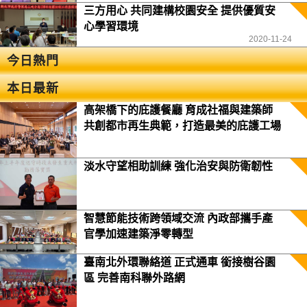
三方用心 共同建構校園安全 提供優質安
心學習環境
2020-11-24
今日熱門
本日最新
高架橋下的庇護餐廳 育成社福與建築師
共創都市再生典範，打造最美的庇護工場
淡水守望相助訓練 強化治安與防衛韌性
智慧節能技術跨領域交流 內政部攜手產
官學加速建築淨零轉型
臺南北外環聯絡道 正式通車 銜接樹谷園
區 完善南科聯外路網