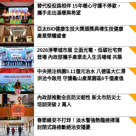
替代役役路相伴 15年暖心守護不停歇，
攜手走出溫暖與希望
亞太BIO健康生技大獎頒獎典禮生技健康
產業榮耀盛會
2026淨零城市展 立面光電、低碳社宅齊
登場 內政部攜手產業走入生活場域 共築
2050淨零願景
中央挹注桃園5.11億元治水 八德區大仁滯
洪池今啟用 守護龜山產業園區6千億產值
保障3.5萬居民安全
內政部推動全民防災韌性 新北市防災士
培訓突破 2 萬人
春節維安不打烊！淡水警強勢臨檢掃蕩
封閉式路檢斷絕治安隱憂