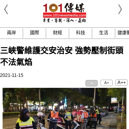
兩岸
國際
財經
科技
生活
健康
三峽警維護交安治安 強勢壓制街頭
不法氣焰
2021-11-15
A++
A+
A