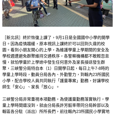
［新北訊］終於恢復上課了，9月1日是全國國中小學的開學
日。因為疫情趨緩，原本視訊上課終於可以回到久違的校
園。看到小朋友開心的上學，為維護學童上學期間的安全及
學校週遭避免群聚維持交通秩序，各警察機構都不敢輕忽怠
慢，就怕學童於上學途中發生任何意外及家長接送發生群
聚，三峽警分局特自本（1）日開學日起，每日上午7-8時的
學童上學時段，動員分局各內、外勤警力，到轄內23所國民
小學，配合學校人員共同執行「護童專案」勤務，好讓學校
師生「安心」、家長「放心」。
三峽警分局非常重視本項勤務，為使護童勤務落實執行，學
童上學時間還沒到，就由分局長許芳毅率帶同分局幹部以及
轄區各分駐（派出）所所長們，前往轄內23所國民小學實地