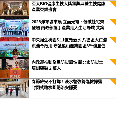
亞太BIO健康生技大獎頒獎典禮生技健康
產業榮耀盛會
2026淨零城市展 立面光電、低碳社宅齊
登場 內政部攜手產業走入生活場域 共築
2050淨零願景
中央挹注桃園5.11億元治水 八德區大仁滯
洪池今啟用 守護龜山產業園區6千億產值
保障3.5萬居民安全
內政部推動全民防災韌性 新北市防災士
培訓突破 2 萬人
春節維安不打烊！淡水警強勢臨檢掃蕩
封閉式路檢斷絕治安隱憂