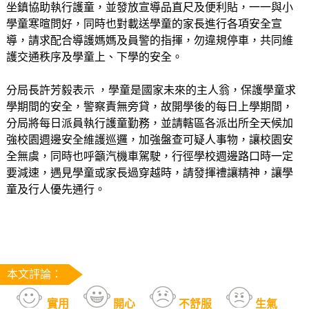
坐鎮協助執行護童，並發放宣導品直尺及便利貼，一一與小
學童寒暄問好，同時也對載送學童的家長進行各項安全宣
導，請求配合導護媽媽及員警的指揮，勿違規停車，共同維
護交通秩序及學童上、下學的安全。
分局長許芳毅表示 ，學童是國家未來的主人翁，保護學童求
學期間的安全，警察責無旁貸，故開學後的每日上學期間，
分局將每日派員執行護童勤務，並請轄區各派出所全天候加
強校園週邊安全維護巡邏，加強盤查可疑人事物，讓校園安
全無虞，同時也呼籲汽機車駕駛，行徑學校週邊路口時一定
要減速，遇見學童或家長過穿越時，請發揮禮讓精神，讓學
童及行人優先通行。
本文評論：
實用
開心
不舒服
生氣