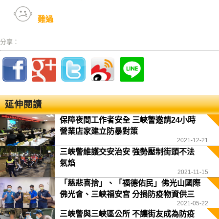
難過
分享：
延伸閱讀
保障夜間工作者安全 三峽警邀請24小時
營業店家建立防暴對策
2021-12-21
三峽警維護交安治安 強勢壓制街頭不法
氣焰
2021-11-15
「慈悲喜捨」、「福德佑民」佛光山國際
佛光會、三峽福安宮 分捐防疫物資供三
2021-05-22
峽警分局
三峽警與三峽區公所 不讓街友成為防疫