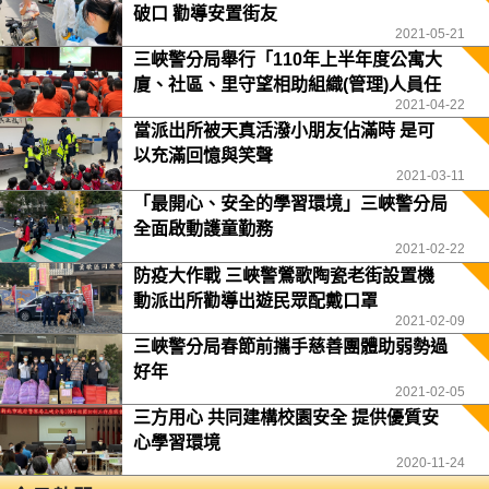
破口 勸導安置街友
2021-05-21
三峽警分局舉行「110年上半年度公寓大
廈、社區、里守望相助組織(管理)人員任
2021-04-22
務訓練」
當派出所被天真活潑小朋友佔滿時 是可
以充滿回憶與笑聲
2021-03-11
「最開心、安全的學習環境」三峽警分局
全面啟動護童勤務
2021-02-22
防疫大作戰 三峽警鶯歌陶瓷老街設置機
動派出所勸導出遊民眾配戴口罩
2021-02-09
三峽警分局春節前攜手慈善團體助弱勢過
好年
2021-02-05
三方用心 共同建構校園安全 提供優質安
心學習環境
2020-11-24