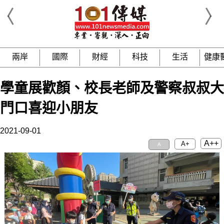
兩岸
國際
財經
科技
生活
健康
學童展歡顏、校長老師及警察叔叔大
門口喜迎小朋友
2021-09-01
A++
A+
A