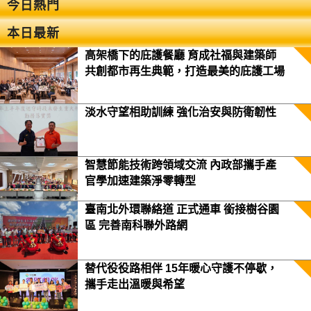
今日熱門
本日最新
高架橋下的庇護餐廳 育成社福與建築師
共創都市再生典範，打造最美的庇護工場
淡水守望相助訓練 強化治安與防衛韌性
智慧節能技術跨領域交流 內政部攜手產
官學加速建築淨零轉型
臺南北外環聯絡道 正式通車 銜接樹谷園
區 完善南科聯外路網
替代役役路相伴 15年暖心守護不停歇，
攜手走出溫暖與希望